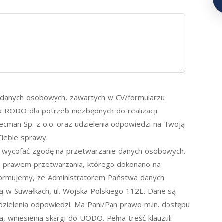
danych osobowych, zawartych w CV/formularzu
lit. a RODO dla potrzeb niezbędnych do realizacji
cman Sp. z o.o. oraz udzielenia odpowiedzi na Twoją
iebie sprawy.
wycofać zgodę na przetwarzanie danych osobowych.
z prawem przetwarzania, którego dokonano na
formujemy, że Administratorem Państwa danych
ą w Suwałkach, ul. Wojska Polskiego 112E. Dane są
dzielenia odpowiedzi. Ma Pani/Pan prawo m.in. dostępu
a, wniesienia skargi do UODO. Pełna treść klauzuli