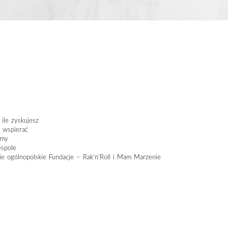
ile zyskujesz
 wspierać
amy
espole
ie ogólnopolskie Fundacje – Rak’n’Roll i Mam Marzenie
i