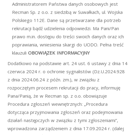
Administratorem Państwa danych osobowych jest
Recman Sp. z o.o. z siedzibą w Suwałkach, ul. Wojska
Polskiego 112E. Dane są przetwarzane dla potrzeb
rekrutacji bądź udzielenia odpowiedzi. Ma Pani/Pan
prawo m.in. dostępu do treści swoich danych oraz ich
poprawiania, wniesienia skargi do UODO. Pełna treść
klauzuli
OBOWIĄZEK INFORMACYJNY
Dodatkowo na podstawie art. 24 ust. 6 ustawy z dnia 14
czerwca 2024 r. o ochronie sygnalistów (Dz.U.2024.928
z dnia 2024.06.24 z późn. zm.), w związku z
rozpoczętym procesem rekrutacji do pracy, informuję
Pana/Panią, że w Recman sp. z o.o. obowiązuje
Procedura zgłoszeń wewnętrznych: „Procedura
dotycząca przyjmowania zgłoszeń oraz podejmowania
działań następczych w związku z tymi zgłoszeniami”,
wprowadzona zarządzeniem z dnia 17.09.2024 r. (dalej