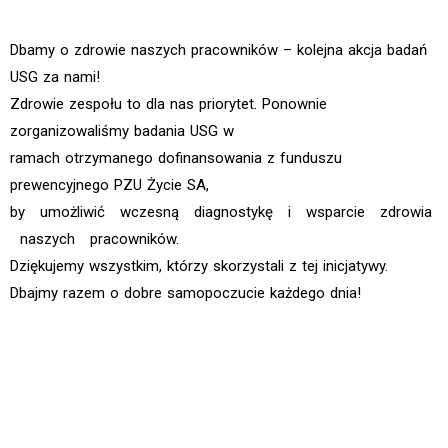
Dbamy o zdrowie naszych pracowników – kolejna akcja badań
USG za nami!
Zdrowie zespołu to dla nas priorytet. Ponownie
zorganizowaliśmy badania USG w
Dbamy o zdrowie naszych pracowników
ramach otrzymanego dofinansowania z funduszu
Zdrowie zespołu to dla nas priorytet
prewencyjnego PZU Życie SA,
ramach otrzymanego dofinansowania 
by   umożliwić   wczesną   diagnostykę   
by umożliwić wczesną diagnostykę i wsparcie zdrowia
Dziękujemy wszystkim, którzy skorzysta
naszych pracowników.
Dbajmy razem o dobre samopoczucie k
Dziękujemy wszystkim, którzy skorzystali z tej inicjatywy.
Dbajmy razem o dobre samopoczucie każdego dnia!